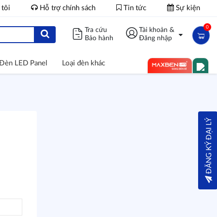
 tôi
Hỗ trợ chính sách
Tin tức
Sự kiện
0
Tra cứu
Tài khoản &
Bảo hành
Đăng nhập
Đèn LED Panel
Loại đèn khác
ĐĂNG KÝ ĐẠI LÝ