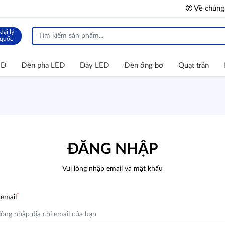
Về chúng
đại lý
 quốc
ED
Đèn pha LED
Dây LED
Đèn ống bơ
Quạt trần
ĐĂNG NHẬP
Vui lòng nhập email và mật khẩu
*
 email