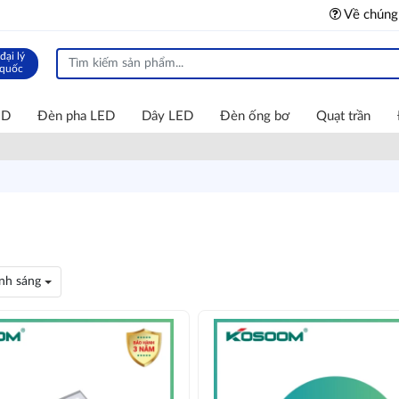
Về chúng
đại lý
 quốc
ED
Đèn pha LED
Dây LED
Đèn ống bơ
Quạt trần
nh sáng