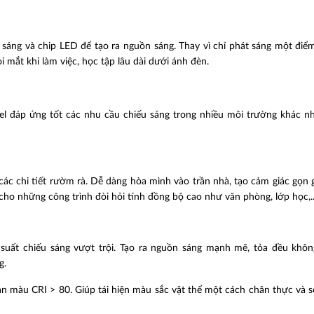
 sáng và chip LED để tạo ra nguồn sáng. Thay vì chỉ phát sáng một đi
 mắt khi làm việc, học tập lâu dài dưới ánh đèn.
anel đáp ứng tốt các nhu cầu chiếu sáng trong nhiều môi trường khác 
các chi tiết rườm rà. Dễ dàng hòa mình vào trần nhà, tạo cảm giác gọn 
cho những công trình đòi hỏi tính đồng bộ cao như văn phòng, lớp học,..
suất chiếu sáng vượt trội. Tạo ra nguồn sáng mạnh mẽ, tỏa đều khôn
g.
n màu CRI > 80. Giúp tái hiện màu sắc vật thể một cách chân thực và s