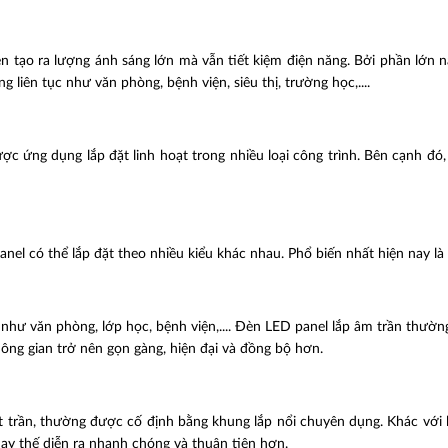
đèn tạo ra lượng ánh sáng lớn mà vẫn tiết kiệm điện năng. Bởi phần lớ
g liên tục như văn phòng, bệnh viện, siêu thị, trường học,....
ợc ứng dụng lắp đặt linh hoạt trong nhiều loại công trình. Bên cạnh đó
nel có thể lắp đặt theo nhiều kiểu khác nhau. Phổ biến nhất hiện nay là 
ư văn phòng, lớp học, bệnh viện,.... Đèn LED panel lắp âm trần thường là 
ông gian trở nên gọn gàng, hiện đại và đồng bộ hơn.
t trần, thường được cố định bằng khung lắp nổi chuyên dụng. Khác với 
thay thế diễn ra nhanh chóng và thuận tiện hơn.