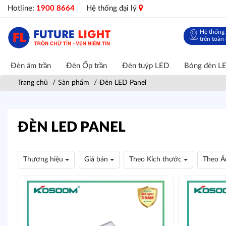
Hotline:
1900 8664
Hệ thống đại lý
Hệ thống 
trên toàn
Đèn âm trần
Đèn Ốp trần
Đèn tuýp LED
Bóng đèn L
Trang chủ
Sản phẩm
Đèn LED Panel
ĐÈN LED PANEL
Thương hiệu
Giá bán
Theo Kích thước
Theo Á