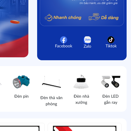
Facebook
Tiktok
Zalo
D
Đèn pin
Đèn nhà
Đèn LED
Đèn thả văn
xưởng
gắn ray
phòng