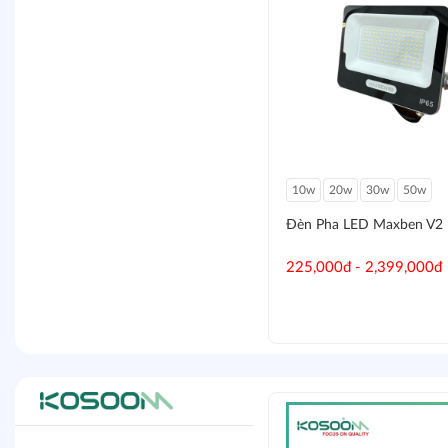
20w
18W
15W
12W
10w
20w
30w
50w
Đèn Bulb Led Tròn Maxben
Đèn Pha LED Maxben V2
33,000đ - 116,000đ
225,000đ - 2,399,000đ