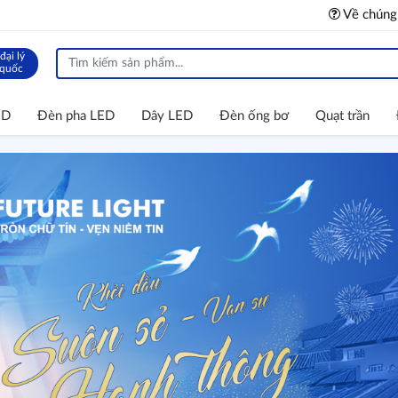
Về chúng
đại lý
 quốc
ED
Đèn pha LED
Dây LED
Đèn ống bơ
Quạt trần