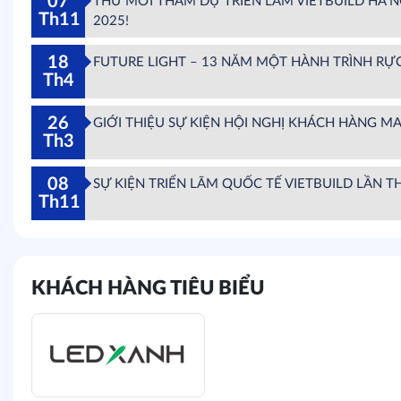
07
THƯ MỜI THAM DỰ TRIỂN LÃM VIETBUILD HÀ N
Th11
2025!
18
FUTURE LIGHT – 13 NĂM MỘT HÀNH TRÌNH RỰ
Th4
26
GIỚI THIỆU SỰ KIỆN HỘI NGHỊ KHÁCH HÀNG M
Th3
08
SỰ KIỆN TRIỂN LÃM QUỐC TẾ VIETBUILD LẦN TH
Th11
KHÁCH HÀNG TIÊU BIỂU