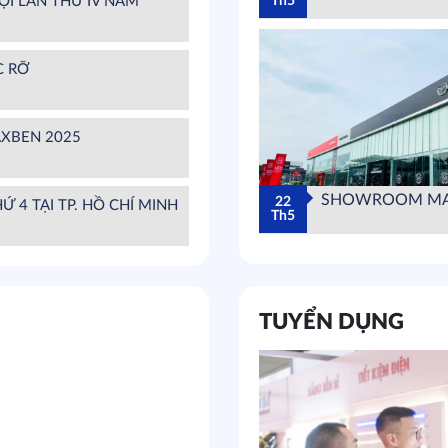
ỘI LẦN THỨ IV NĂM
Th5
C RỠ
AXBEN 2025
SHOWROOM M
22
Ứ 4 TẠI TP. HỒ CHÍ MINH
Th5
TUYỂN DỤNG