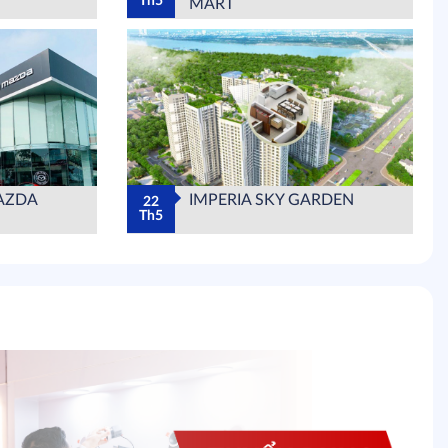
Th5
MART
AZDA
IMPERIA SKY GARDEN
22
Th5