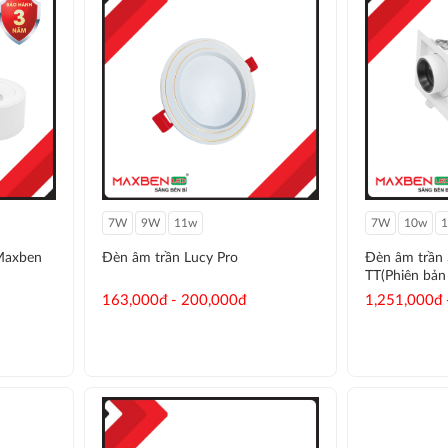
7W
9W
11w
7W
10w
Maxben
Đèn âm trần Lucy Pro
Đèn âm trần S
TT(Phiên bản 
163,000đ - 200,000đ
1,251,000đ 