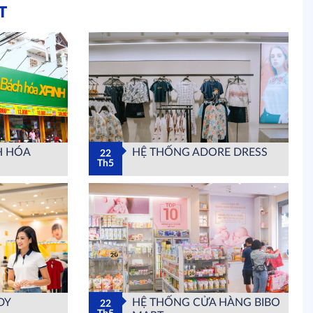
T
H HÓA
HỆ THỐNG ADORE DRESS
22
Th5
DY
HỆ THỐNG CỬA HÀNG BIBO
22