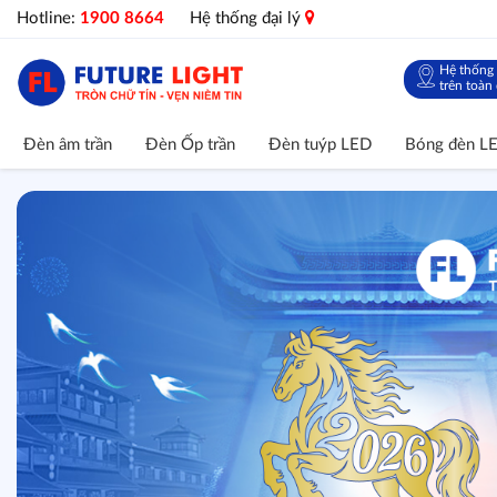
Hotline:
1900 8664
Hệ thống đại lý
Hệ thống 
trên toàn
Đèn âm trần
Đèn Ốp trần
Đèn tuýp LED
Bóng đèn L