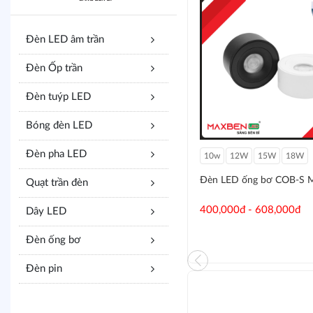
Đèn LED âm trần
Đèn Ốp trần
Đèn tuýp LED
Bóng đèn LED
Đèn pha LED
6500K
3000K
10w
12W
15W
18W
Đèn pin đội đầu 303
Đèn LED ống bơ COB-S 
Quạt trần đèn
199,000đ
400,000đ - 608,000đ
Dây LED
Đèn ống bơ
Đèn pin