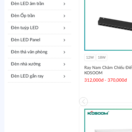
Đèn LED âm trần
Đèn Ốp trần
Đèn tuýp LED
Đèn LED Panel
Đèn thả văn phòng
96W
48W
12W
18W
Đèn nhà xưởng
Đèn LED Ốp trần Sky Kosoom
Ray Nam Châm Chiếu Đi
KOSOOM
Đèn LED gắn ray
1,159,000đ
312,000đ - 370,000đ