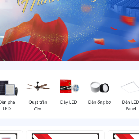
Đèn pha
Quạt trần
Dây LED
Đèn ống bơ
Đèn LE
LED
đèn
Panel