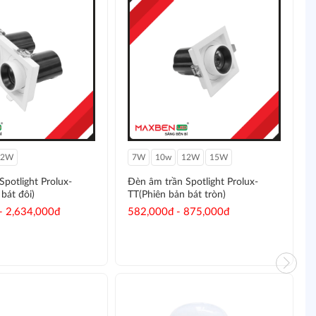
12W
7W
10w
12W
15W
potlight Prolux-
Đèn âm trần Spotlight Prolux-
bát đôi)
TT(Phiên bản bát tròn)
- 2,634,000đ
582,000đ - 875,000đ