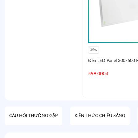
10w
20w
35w
35w
Đèn LED gắn ray MiLA Kosoom
Đèn LED Panel 300x600 
251,000đ - 356,000đ
599,000đ
CÂU HỎI THƯỜNG GẶP
KIẾN THỨC CHIẾU SÁNG