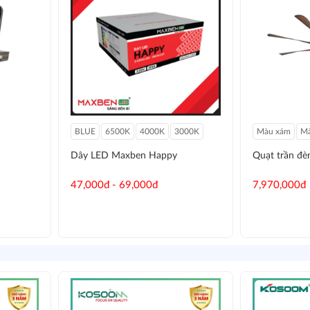
BLUE
6500K
4000K
3000K
Màu xám
Mà
Dây LED Maxben Happy
Quạt trần đ
47,000đ - 69,000đ
7,970,000đ