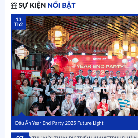
SỰ KIỆN
NỔI BẬT
13
Th2
Dấu Ấn Year End Party 2025 Future Light