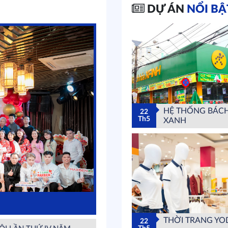
DỰ ÁN
NỔI BẬ
HỆ THỐNG BÁC
22
Th5
XANH
THỜI TRANG YO
22